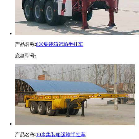
产品名称:
8米集装箱运输半挂车
底盘型号:
产品名称:
10米集装箱运输半挂车