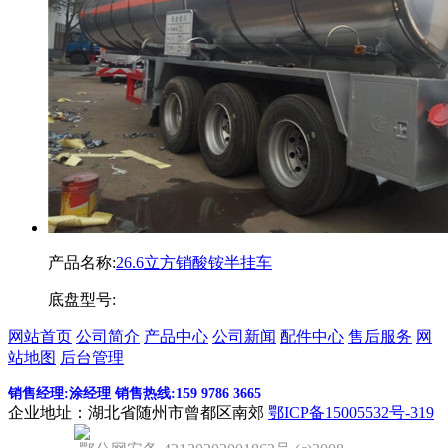
产品名称:
26.6立方销酸铵半挂车
底盘型号:
网站首页
公司简介
产品中心
公司新闻
配件中心
售后服务
网
站地图
后台管理
销售经理:涂经理 销售热线:159 9786 3665
企业地址：湖北省随州市曾都区南郊
鄂ICP备15005532号-319