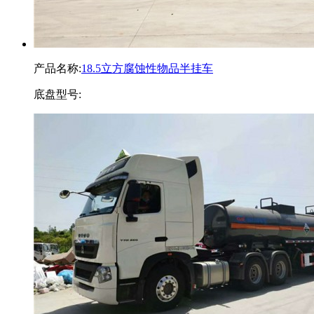
产品名称:
18.5立方腐蚀性物品半挂车
底盘型号: