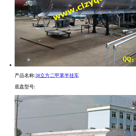
产品名称:
38立方二甲苯半挂车
底盘型号: