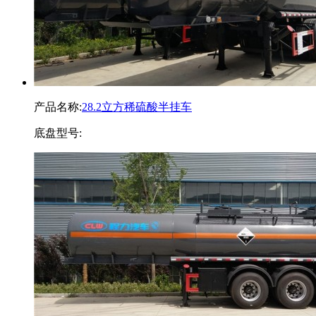
产品名称:
28.2立方稀硫酸半挂车
底盘型号: