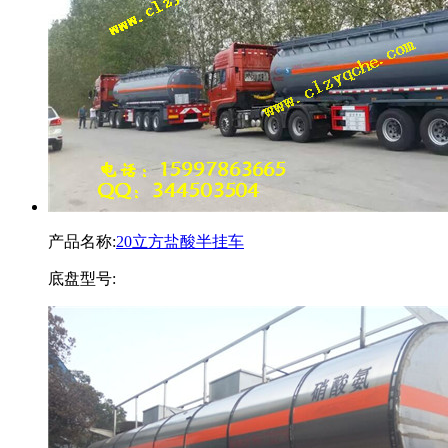
产品名称:
20立方盐酸半挂车
底盘型号: