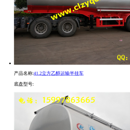
产品名称:
41.2立方乙醇运输半挂车
底盘型号: