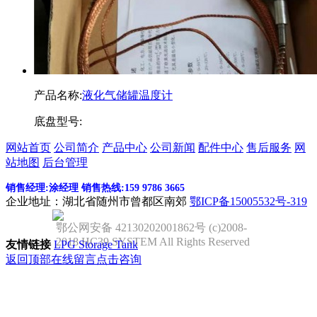
产品名称:
液化气储罐温度计
底盘型号:
网站首页
公司简介
产品中心
公司新闻
配件中心
售后服务
网
站地图
后台管理
销售经理:涂经理 销售热线:159 9786 3665
企业地址：湖北省随州市曾都区南郊
鄂ICP备15005532号-319
鄂公网安备 42130202001862号 (c)2008-
2018 HC39 SYSTEM All Rights Reserved
友情链接
LPG Storage Tank
返回顶部
在线留言
点击咨询