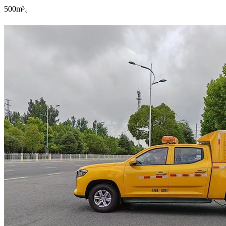
500m³。