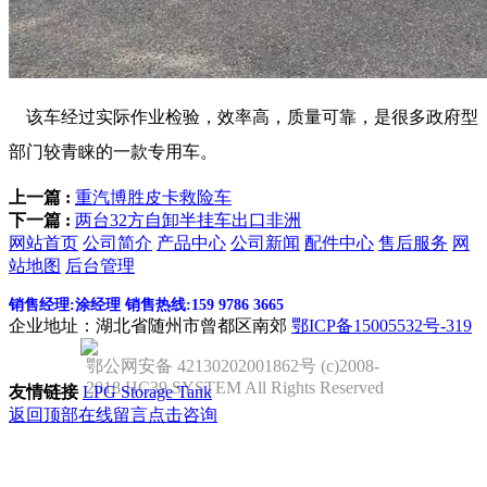
该车经过实际作业检验，效率高，质量可靠，是很多政府型
部门较青睐的一款专用车。
上一篇 :
重汽博胜皮卡救险车
下一篇 :
两台32方自卸半挂车出口非洲
网站首页
公司简介
产品中心
公司新闻
配件中心
售后服务
网
站地图
后台管理
销售经理:涂经理 销售热线:159 9786 3665
企业地址：湖北省随州市曾都区南郊
鄂ICP备15005532号-319
鄂公网安备 42130202001862号 (c)2008-
2018 HC39 SYSTEM All Rights Reserved
友情链接
LPG Storage Tank
返回顶部
在线留言
点击咨询