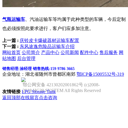
气瓶运输车
、汽油运输车等均属于此种类型的车辆，今后定制
也必须按照此要求进行，客户们应多加注意。
上一篇 :
庆铃皮卡爆破器材运输车配置
下一篇 :
东风途逸危险品运输车介绍
网站首页
公司简介
产品中心
公司新闻
配件中心
售后服务
网
站地图
后台管理
销售经理:涂经理 销售热线:159 9786 3665
企业地址：湖北省随州市曾都区南郊
鄂ICP备15005532号-319
鄂公网安备 42130202001862号 (c)2008-
2018 HC39 SYSTEM All Rights Reserved
友情链接
LPG Storage Tank
返回顶部
在线留言
点击咨询