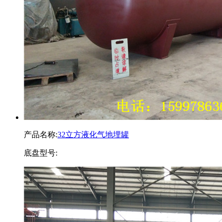
产品名称:
32立方液化气地埋罐
底盘型号: