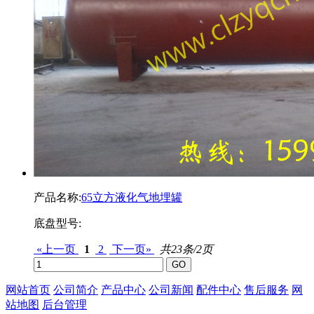
产品名称:
65立方液化气地埋罐
底盘型号:
«上一页
1
2
下一页»
共23条/2页
网站首页
公司简介
产品中心
公司新闻
配件中心
售后服务
网
站地图
后台管理