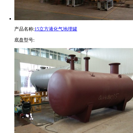
产品名称:
15立方液化气地埋罐
底盘型号: