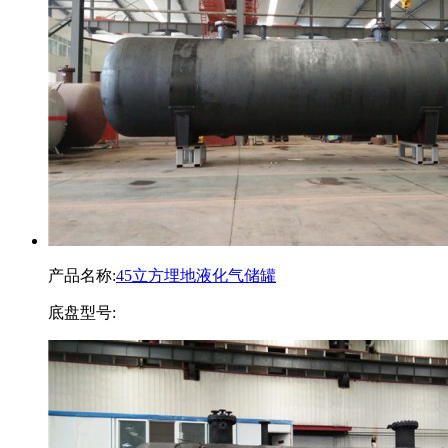
产品名称:
45立方埋地液化气储罐
底盘型号: