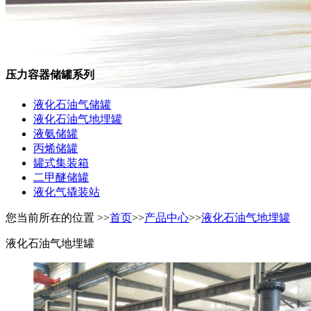
压力容器储罐系列
液化石油气储罐
液化石油气地埋罐
液氨储罐
丙烯储罐
罐式集装箱
二甲醚储罐
液化气撬装站
您当前所在的位置 >>
首页
>>
产品中心
>>
液化石油气地埋罐
液化石油气地埋罐