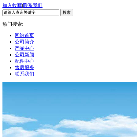
加入收藏
|
联系我们
热门搜索:
网站首页
公司简介
产品中心
公司新闻
配件中心
售后服务
联系我们