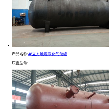
产品名称:
48立方地埋液化气储罐
底盘型号: