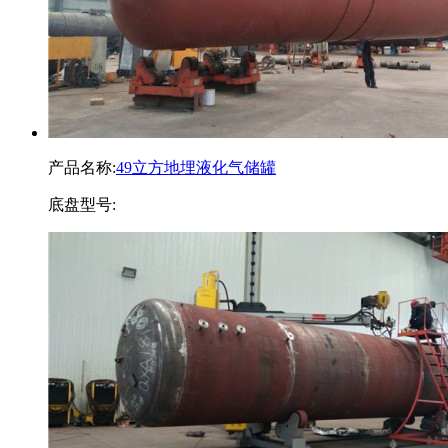
产品名称:
49立方地埋液化气储罐
底盘型号: