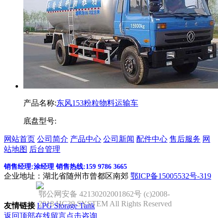
产品名称:
东风153粉粒物料运输车
底盘型号:
网站首页
公司简介
产品中心
公司新闻
配件中心
售后服务
网
站地图
后台管理
销售经理:涂经理 销售热线:159 9786 3665
企业地址：湖北省随州市曾都区南郊
鄂ICP备15005532号-319
鄂公网安备 42130202001862号 (c)2008-
2018 HC39 SYSTEM All Rights Reserved
友情链接
LPG Storage Tank
返回顶部
在线留言
点击咨询