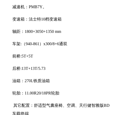
减速机：
PMB7Y
。
变速箱：法士特
10
档变速箱
轴距：
1800+3050+1350 mm
车架
:
（
940-861
）
x300/8+6
通双
前桥
:5T+5T
后桥
:13T+13T/5.73
油箱：
270L
铁质油箱
轮胎：
11.00R20/18PR
轮胎
其它配置：舒适型气囊座椅、空调、天行健智雅版
BD
车载终端