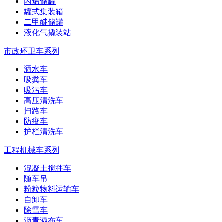
丙烯储罐
罐式集装箱
二甲醚储罐
液化气撬装站
市政环卫车系列
洒水车
吸粪车
吸污车
高压清洗车
扫路车
防疫车
护栏清洗车
工程机械车系列
混凝土搅拌车
随车吊
粉粒物料运输车
自卸车
除雪车
沥青洒布车