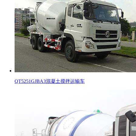
QT5251GJBA3混凝土搅拌运输车