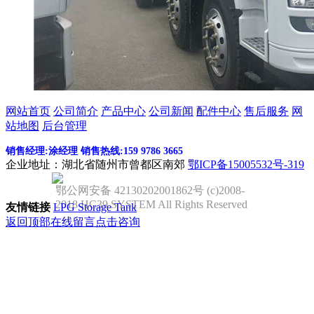
网站首页
公司简介
产品中心
公司新闻
配件中心
售后服务
网
站地图
后台管理
销售经理:涂经理 销售热线:159 9786 3665
企业地址：湖北省随州市曾都区南郊
鄂ICP备15005532号-319
鄂公网安备 42130202001862号 (c)2008-
2018 HC39 SYSTEM All Rights Reserved
友情链接
LPG Storage Tank
返回顶部
在线留言
点击咨询