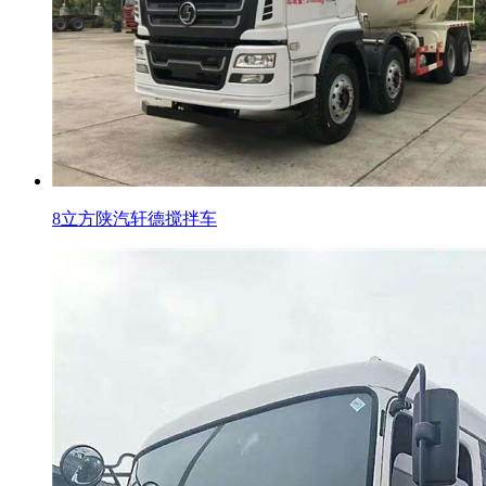
8立方陕汽轩德搅拌车