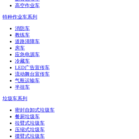
高空作业车
特种作业车系列
消防车
教练车
道路清障车
房车
应急电源车
冷藏车
LED广告宣传车
流动舞台宣传车
气瓶运输车
半挂车
垃圾车系列
密封自卸式垃圾车
餐厨垃圾车
拉臂式垃圾车
压缩式垃圾车
摆臂式垃圾车