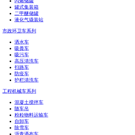
丙烯储罐
罐式集装箱
二甲醚储罐
液化气撬装站
市政环卫车系列
洒水车
吸粪车
吸污车
高压清洗车
扫路车
防疫车
护栏清洗车
工程机械车系列
混凝土搅拌车
随车吊
粉粒物料运输车
自卸车
除雪车
沥青洒布车