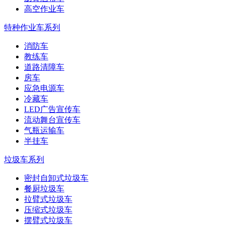
高空作业车
特种作业车系列
消防车
教练车
道路清障车
房车
应急电源车
冷藏车
LED广告宣传车
流动舞台宣传车
气瓶运输车
半挂车
垃圾车系列
密封自卸式垃圾车
餐厨垃圾车
拉臂式垃圾车
压缩式垃圾车
摆臂式垃圾车