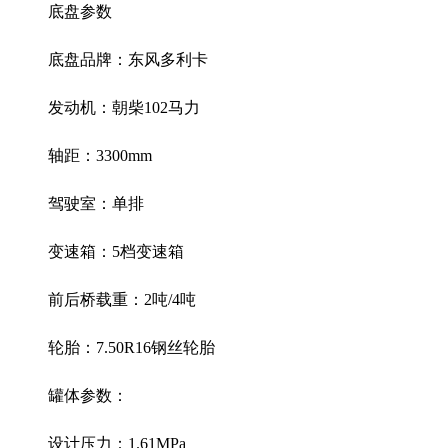
底盘参数
底盘品牌：东风多利卡
发动机：朝柴
102
马力
轴距：
3300mm
驾驶室：单排
变速箱：
5
档变速箱
前后桥载重：
2
吨
/4
吨
轮胎：
7.50R16
钢丝轮胎
罐体参数：
设计压力：
1.61MPa