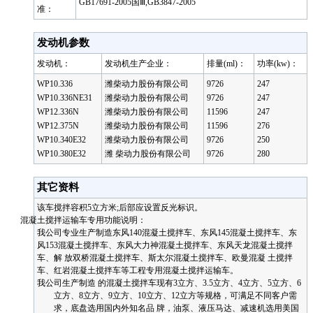
GB17691-2005国Ⅲ,GB3847-2005
准：
发动机参数
发动机：
发动机生产企业：
排量(ml)：
功率(kw)：
WP10.336
潍柴动力股份有限公司
9726
247
WP10.336NE31
潍柴动力股份有限公司
9726
247
WP12.336N
潍柴动力股份有限公司
11596
247
WP12.375N
潍柴动力股份有限公司
11596
276
WP10.340E32
潍柴动力股份有限公司
9726
250
WP10.380E32
潍 柴动力股份有限公司
9726
280
其它资料
该车搅拌容积5立方米;后部应设置反光标识。
混凝土搅拌运输车专用功能说明：
我公司专业生产制造东风140混凝土搅拌车、东风145混凝土搅拌车、东
风153混凝土搅拌车、东风大力神混凝土搅拌车、东风天龙混凝土搅拌
车、解 放双桥混凝土搅拌车、斯太尔混凝土搅拌车、欧曼混凝 土搅拌
车、红岩混凝土搅拌车等工程专用混凝土搅拌运输车。
我公司生产制造 的混凝土搅拌车现有3立方、3.5立方、4立方、5立方、6
立方、8立方、9立方、10立方、12立方等规格，可满足不同客户需
求，底盘选用国内外知名品 牌，油泵、液压马达、减速机选用美国