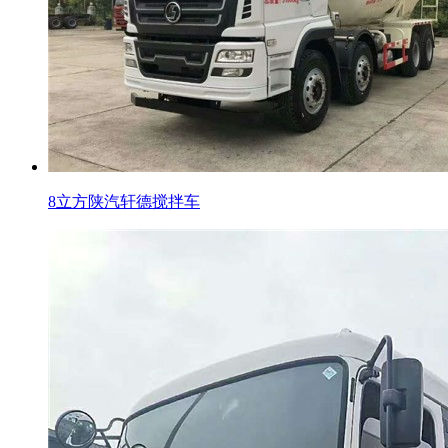
8立方陕汽轩德搅拌车