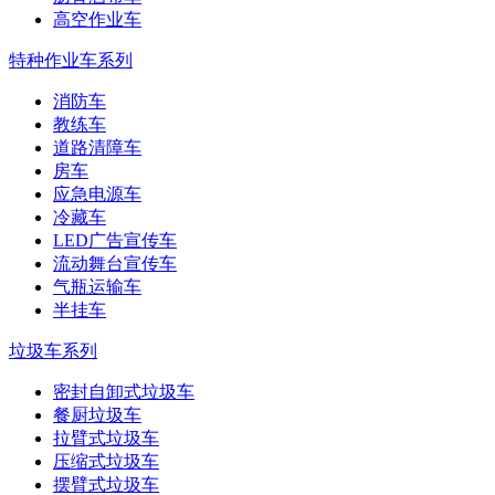
高空作业车
特种作业车系列
消防车
教练车
道路清障车
房车
应急电源车
冷藏车
LED广告宣传车
流动舞台宣传车
气瓶运输车
半挂车
垃圾车系列
密封自卸式垃圾车
餐厨垃圾车
拉臂式垃圾车
压缩式垃圾车
摆臂式垃圾车