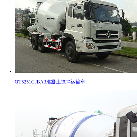
QT5251GJBA3混凝土搅拌运输车