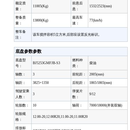
额定质
前悬后
11005(Kg)
1532/2523(mm)
量：
悬：
整备质
最高车
13800(Kg)
77(km/h)
量：
速：
整车备
该车搅拌容积5立方米;后部应设置反光标识。
注：
底盘参数参数
底盘型
燃料种
BJ5253GMFJB-S3
柴油
号：
类：
轴数：
3
前轮距：
2005(mm)
轴距：
3825+1350
后轮距：
1865/1865(mm)
驾驶室乘
弹簧片
3
9/12
人数：
数：
轮胎数：
10
轴荷：
7000/18000(并装双轴)
轮胎规
12.00-20,12.00R20,11.00-20,11.00R20
格：
排放标