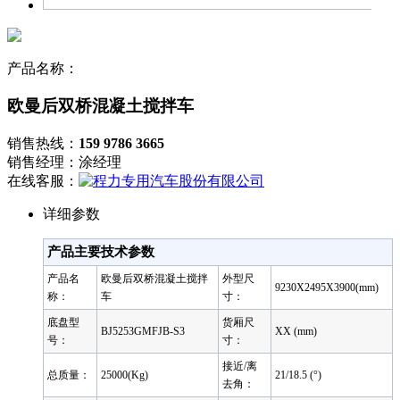
产品名称：
欧曼后双桥混凝土搅拌车
销售热线：
159 9786 3665
销售经理：涂经理
在线客服：
详细参数
产品主要技术参数
产品名
欧曼后双桥混凝土搅拌
外型尺
9230X2495X3900(mm)
称：
车
寸：
底盘型
货厢尺
BJ5253GMFJB-S3
XX (mm)
号：
寸：
接近/离
总质量：
25000(Kg)
21/18.5 (°)
去角：