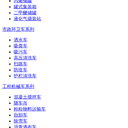
丙烯储罐
罐式集装箱
二甲醚储罐
液化气撬装站
市政环卫车系列
洒水车
吸粪车
吸污车
高压清洗车
扫路车
防疫车
护栏清洗车
工程机械车系列
混凝土搅拌车
随车吊
粉粒物料运输车
自卸车
除雪车
沥青洒布车