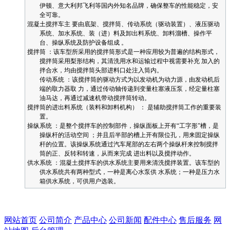
伊顿、意大利邦飞利等国内外知名品牌，确保整车的性能稳定，安
全可靠。
混凝土搅拌车主 要由底架、搅拌筒、传动系统（驱动装置）、液压驱动
系统、加水系统、装（进）料及卸出料系统、卸料溜槽、操作平
台、操纵系统及防护设备组成 。
搅拌筒 ：该车型所采用的搅拌筒形式是一种应用较为普遍的结构形式，
搅拌筒采用梨形结构，其清洗用水和运输过程中视需要补充 加入的
拌合水，均由搅拌筒头部进料口处注入筒内。
传动系统 ：该搅拌筒的驱动方式为以发动机为动力源，由发动机后
端的取力器取 力，通过传动轴传递到变量柱塞液压泵，经定量柱塞
油马达，再通过减速机带动搅拌筒转动。
搅拌筒的进出料系统（装料和卸料机构） ： 是辅助搅拌筒工作的重要装
置。
操纵系统 ：是整个搅拌车的控制部件，操纵面板上开有“工字形”槽，是
操纵杆的活动空间 ；并且后半部的槽上开有限位孔，用来固定操纵
杆的位置。该操纵系统通过汽车尾部的左右两个操纵杆来控制搅拌
筒的正、反转和转速，从而来完成 进出料以及搅拌动作。
供水系统 ：混凝土搅拌车的供水系统主要用来清洗搅拌装置。该车型的
供水系统共有两种型式，一种是离心水泵供 水系统；一种是压力水
箱供水系统，可供用户选装。
网站首页
公司简介
产品中心
公司新闻
配件中心
售后服务
网